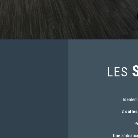
LES
Idéalem
2 salle
P
Une ambiance