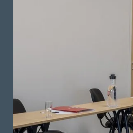
RÉSERVATION
BONS CADEAUX
Hôtel Le Relais des deux Mers ***
181 Rue Gutenberg
47250 Samazan, France
h4707@theoriginalshotels.com
+33 5 54 01 01 95