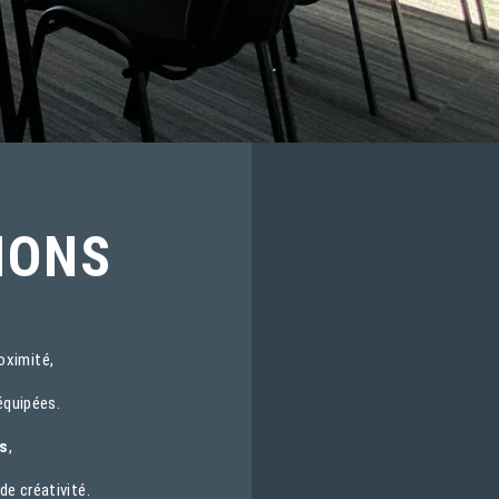
IONS
oximité,
équipées.
es
,
e créativité.