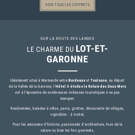
VOIR TOUS LES COFFRETS
ACCUEIL
SUR LA ROUTE DES LANDES
CHAMBRES
LOT-ET-
LE CHARME DU
SÉMINAIRES
GARONNE
SERVICES
OFFRES
Idéalement situé à Marmande entre
Bordeaux
et
Toulouse
, au départ
ACTIVITÉS
de la Vallée de la Garonne, l'
Hôtel 3 étoiles le Relais des Deux Mers
PHOTOS
est à l'épicentre de nombreuses richesses touristiques à ne pas
manquer.
CONTACT & ACCÈS
Randonnées, balades à vélos, parcs, grottes, découverte de villages,
RÉSERVATION
vignobles... à visiter,
BONS CADEAUX
Pour les amoureux d'histoire, passionnés d'architecture, fous de la
nature ou bien les fins gourmets,