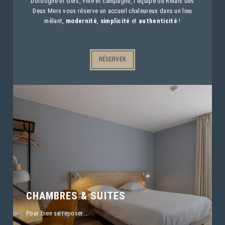
Dordogne et Gers, ville et campagne, l'équipe du Relais des
Deux Mers vous réserve un accueil chaleureux dans un lieu
mêlant,
modernité
,
simplicité
et
authenticité
!
RÉSERVER
CHAMBRES & SUITES
Pour bien se reposer...