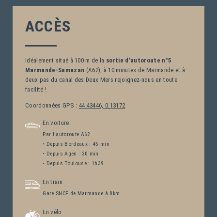
ACCÈS
Idéalement situé à 100 m de la
sortie d'autoroute n°5
Marmande-Samazan
(A62), à 10 minutes de Marmande et à
deux pas du canal des Deux Mers rejoignez-nous en toute
facilité !
Coordonnées GPS :
44.43446, 0.13172
ACCUEIL
En voiture
CHAMBRES
Par l'autoroute A62
SÉMINAIRES
• Depuis Bordeaux : 45 min
• Depuis Agen : 30 min
SERVICES
• Depuis Toulouse : 1h39
OFFRES
En train
ACTIVITÉS
Gare SNCF de Marmande à 8km
PHOTOS
En vélo