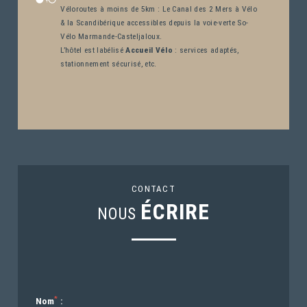
CONTACT & ACCÈS
Véloroutes à moins de 5km : Le Canal des 2 Mers à Vélo
& la Scandibérique accessibles depuis la voie-verte So-
RÉSERVATION
Vélo Marmande-Casteljaloux.
L’hôtel est labélisé
Accueil Vélo
: services adaptés,
BONS CADEAUX
stationnement sécurisé, etc.
NOUS REJOINDRE À VÉLO
CONTACT
ÉCRIRE
NOUS
*
Nom
: